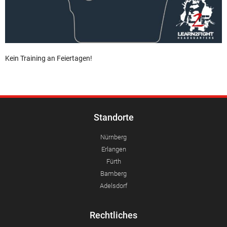
Kein Training an Feiertagen!
Standorte
Nürnberg
Erlangen
Fürth
Bamberg
Adelsdorf
Rechtliches