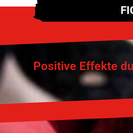
FI
Positive Effekte du